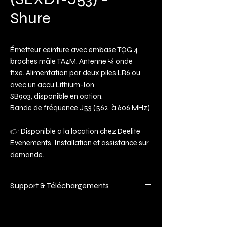
Shure
Émetteur ceinture avec embase TQG 4
broches mâle TA4M. Antenne ¼ onde
fixe. Alimentation par deux piles LR6 ou
avec un accu Lithium-Ion
SB903, disponible en option.
Bande de fréquence J53 (562 à 606 MHz)
👉 Disponible a la location chez Deelite
Evenements. Installation et assistance sur
demande.
Support & Téléchargements
Ce matériel bénéficiant de mises à jour
régulières (logiciels et manuels), nous