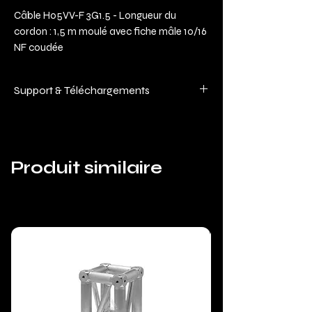
Câble H05VV-F 3G1.5 - Longueur du
cordon : 1,5 m moulé avec fiche mâle 10/16
NF coudée
Support & Téléchargements
Ce matériel bénéficiant de mises à jour
régulières (logiciels et manuels), nous
regroupons toute la documentation
Produit similaire
technique sur une page unique pour
plus de clarté et de réactivité.
📥 Retrouvez les Manuels, Firmwares et
Logiciels ici :
Deelite Technique