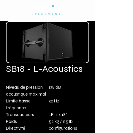
SB18 - L-Acoustics
Niveau de pression
138 dB
acoustique maximal
Limite basse
32 Hz
fréquence
Transducteurs
LF : 1 x 18"
Poids
52 kg / 115 lb
Directivité
configurations