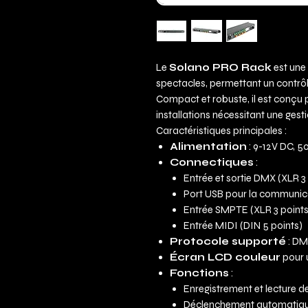
Le
Solano PRO Rack
est une
spectacles, permettant un contrô
Compact et robuste, il est conçu p
installations nécessitant une gest
Caractéristiques principales :
Alimentation
: 9-12V DC, 
Connectiques
:
Entrée et sortie DMX (XLR 3
Port USB pour la communica
Entrée SMPTE (XLR 3 points
Entrée MIDI (DIN 5 points)
Protocole supporté
: DM
Écran LCD couleur
pour u
Fonctions
:
Enregistrement et lecture d
Déclenchement automatiqu