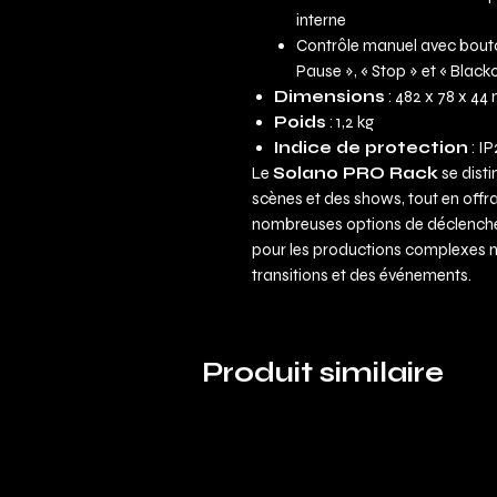
interne
Contrôle manuel avec bouton
Pause », « Stop » et « Black
Dimensions
: 482 x 78 x 4
Poids
: 1,2 kg
Indice de protection
: I
Le
Solano PRO Rack
se disti
scènes et des shows, tout en offra
nombreuses options de déclenche
pour les productions complexes né
transitions et des événements.
Produit similaire