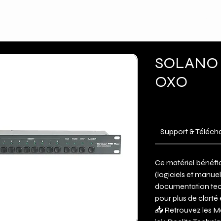
Expertises
Produits
Actualités
SOLANO 
OXO
Support & Téléc
Ce matériel bénéfic
(logiciels et manue
documentation tec
pour plus de clarté 
📥 Retrouvez les M