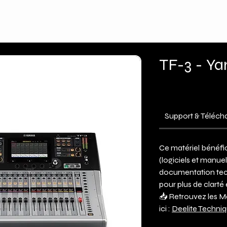
Expertises
Produits
Actualités
TF-3 - Y
Support & Téléc
Ce matériel bénéfic
(logiciels et manue
documentation tec
pour plus de clarté 
📥 Retrouvez les M
ici :
Deelite Techni