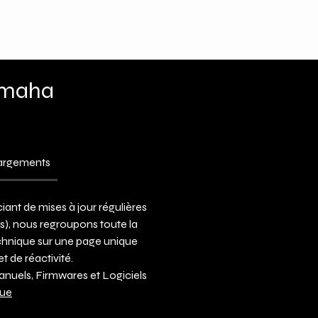
Nous contacter
amaha
hargements
iant de mises à jour régulières
ls), nous regroupons toute la
hnique sur une page unique
et de réactivité.
anuels, Firmwares et Logiciels
que